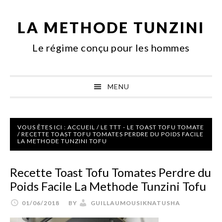
Passer
Skip
Aller
à
to
à
LA METHODE TUNZINI
la
main
la
Le régime conçu pour les hommes
navigation
content
barre
principale
latérale
principale
MENU
VOUS ÊTES ICI :
ACCUEIL
/
LE TTT - LE TOAST TOFU TOMATE
/
RECETTE TOAST TOFU TOMATES PERDRE DU POIDS FACILE
LA METHODE TUNZINI TOFU
Recette Toast Tofu Tomates Perdre du
Poids Facile La Methode Tunzini Tofu
01/06/2018
BY
GUILLAUMOUSIKNATUSHA